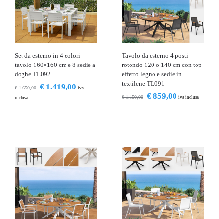
Set da esterno in 4 colori
Tavolo da esterno 4 posti
tavolo 160×160 cm e 8 sedie a
rotondo 120 o 140 cm con top
doghe TL092
effetto legno e sedie in
textilene TL091
€
1.419,00
€
1.650,00
iva
€
859,00
€
1.150,00
iva inclusa
inclusa