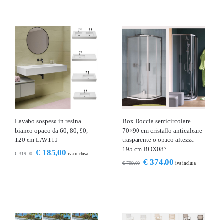
Lavabo sospeso in resina
Box Doccia semicircolare
bianco opaco da 60, 80, 90,
70×90 cm cristallo anticalcare
120 cm LAV110
trasparente o opaco altezza
195 cm BOX087
€
185,00
€
319,00
iva inclusa
€
374,00
€
799,00
iva inclusa