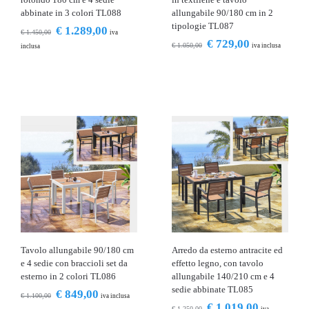
abbinate in 3 colori TL088
allungabile 90/180 cm in 2
tipologie TL087
€
1.289,00
€
1.450,00
iva
€
729,00
€
1.050,00
iva inclusa
inclusa
Tavolo allungabile 90/180 cm
Arredo da esterno antracite ed
e 4 sedie con braccioli set da
effetto legno, con tavolo
esterno in 2 colori TL086
allungabile 140/210 cm e 4
sedie abbinate TL085
€
849,00
€
1.100,00
iva inclusa
€
1.019,00
€
1.250,00