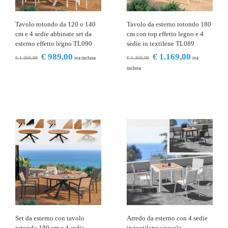
Tavolo rotondo da 120 o 140
Tavolo da esterno rotondo 180
cm e 4 sedie abbinate set da
cm con top effetto legno e 4
esterno effetto legno TL090
sedie in textilene TL089
€
989,00
€
1.169,00
€
1.350,00
€
1.350,00
iva inclusa
iva
inclusa
Set da esterno con tavolo
Arredo da esterno con 4 sedie
rotondo 180 cm e 4 sedie
in textilene e tavolo