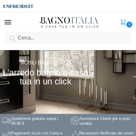
EN
FR
ES
DE
IT
0
Cerca
MOBILI BAGNO ITALIA
L'arredo bagno a casa
tua in un click
Spedizione gratuita sopra i
Assistenza Clienti pre e post-
49,90 €
vendita
Pagamenti sicuri con Carta e
Recensioni Verificate dei nostri