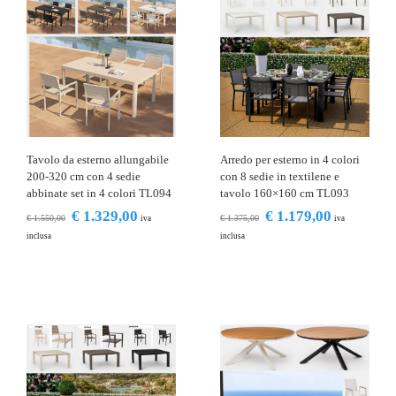
Tavolo da esterno allungabile
Arredo per esterno in 4 colori
200-320 cm con 4 sedie
con 8 sedie in textilene e
abbinate set in 4 colori TL094
tavolo 160×160 cm TL093
€
1.329,00
€
1.179,00
€
1.550,00
€
1.375,00
iva
iva
inclusa
inclusa