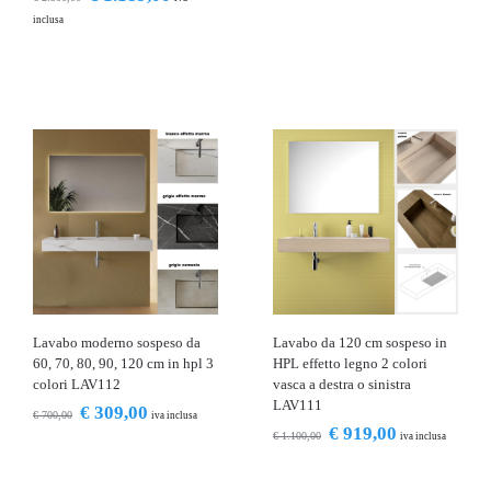
inclusa
Lavabo moderno sospeso da
Lavabo da 120 cm sospeso in
60, 70, 80, 90, 120 cm in hpl 3
HPL effetto legno 2 colori
colori LAV112
vasca a destra o sinistra
LAV111
€
309,00
€
700,00
iva inclusa
€
919,00
€
1.100,00
iva inclusa