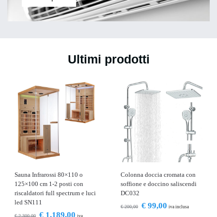
Ultimi prodotti
Sauna Infrarossi 80×110 o
Colonna doccia cromata con
125×100 cm 1-2 posti con
soffione e doccino saliscendi
riscaldatori full spectrum e luci
DC032
led SN111
€
99,00
€
200,00
iva inclusa
€
1.189,00
€
2.300,00
iva